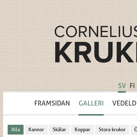
CORNELIU
KRUK
SV
FI
FRAMSIDAN
GALLERI
VEDELD
Alla
Kannor
Skålar
Koppar
Stora krukor
Ö