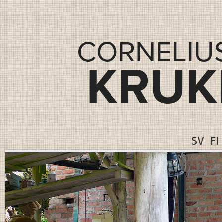
CORNELIU
KRUK
SV
FI